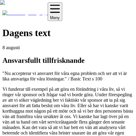
Meny
Dagens text
8 augusti
Ansvarsfullt tillfrisknande
"Nu accepterar vi ansvaret för våra egna problem och ser att vi är
lika ansvariga för våra lösningar."
/
Basic Text s 100
Vi funderar till exempel på att göra en förändring i våra liv, så vi
ringer vår sponsor och frågar vad vi borde göra. Under förespegling
av att vi söker vägledning ber vi faktiskt vår sponsor att ta på sig
ansvaret för att fatta beslut om våra liv. Eller så har vi kanske varit
korthuggna mot någon på ett möte och så vi ber den personens bästa
vän att framföra våra ursäkter åt oss. Vi kanske har lagt över på en
vän att ta hand om vårt serviceåtagande flera gånger den senaste
månaden. Kan det vara så att vi har bett en vän att analysera vårt
beteende och identifiera våra brister snarare än att göra vår egen