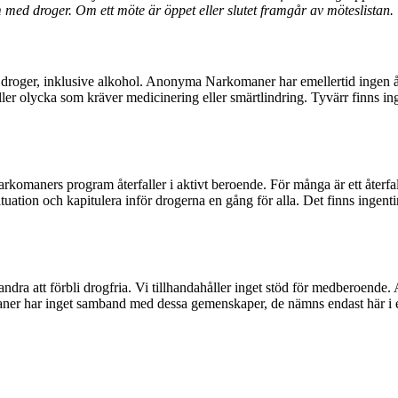
 med droger. Om ett möte är öppet eller slutet framgår av möteslistan.
droger, inklusive alkohol. Anonyma Narkomaner har emellertid ingen ås
ler olycka som kräver medicinering eller smärtlindring. Tyvärr finns in
omaners program återfaller i aktivt beroende. För många är ett återfall ä
situation och kapitulera inför drogerna en gång för alla. Det finns ingenti
 att förbli drogfria. Vi tillhandahåller inget stöd för medberoende. 
 har inget samband med dessa gemenskaper, de nämns endast här i e