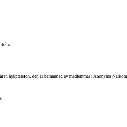
ifrån.
 våran hjälptelefon, den är bemannad av medlemmar i Anonyma Narkoma
n.